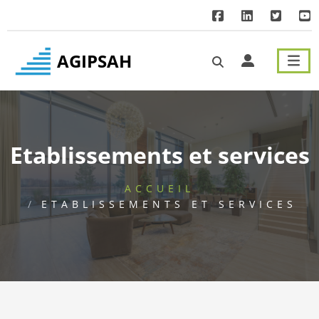
Menu principal
Contenu principal
Pied de page
AGIPSAH
Etablissements et services
ACCUEIL
ETABLISSEMENTS ET SERVICES