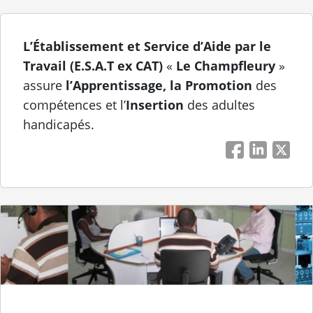
L’Établissement et Service d’Aide par le
Travail (E.S.A.T ex CAT)
«
Le Champfleury
»
assure
l’Apprentissage, la Promotion
des
compétences et l’
Insertion
des adultes
handicapés.
Facebook
LinkedIn
Twitt