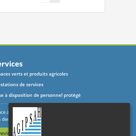
ervices
aces verts et produits agricoles
stations de services
se à disposition de personnel protégé
ce à votre espace client nous suivons et traitons
s demandes en temps réel.
evis en ligne