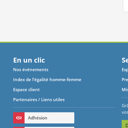
En un clic
S
Nos événements
Esp
Index de l’égalité homme-femme
Pre
Espace client
Mi
Partenaires / Liens utiles
Grâ
vo
Adhésion
D