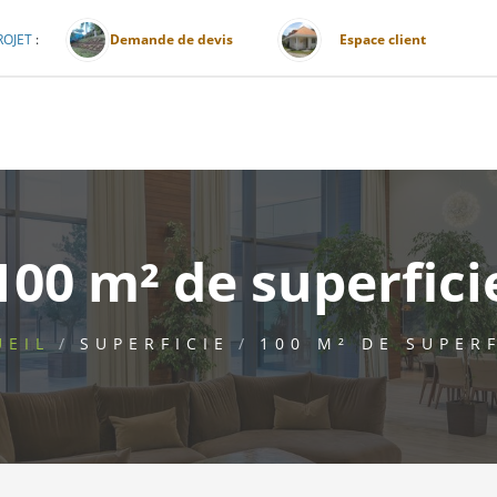
ROJET
:
Demande de devis
Espace client
100 m² de superfici
UEIL
SUPERFICIE
100 M² DE SUPERF