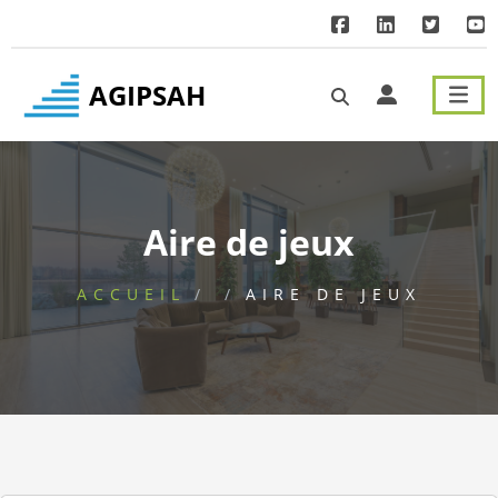
Menu principal
Contenu principal
Pied de page
AGIPSAH
Aire de jeux
ACCUEIL
AIRE DE JEUX