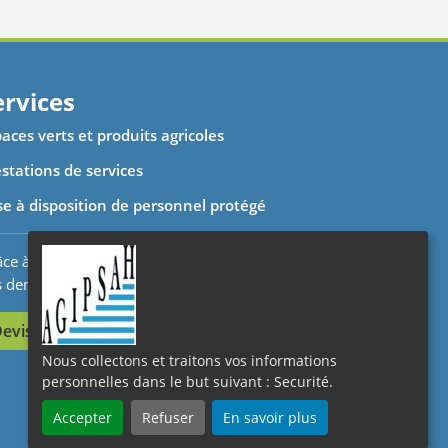
ervices
aces verts et produits agricoles
stations de services
se à disposition de personnel protégé
ce à votre espace client nous suivons et traitons
s demandes en temps réel.
evis en ligne
Nous collectons et traitons vos informations
personnelles dans le but suivant :
Securité
.
Accepter
Refuser
En savoir plus