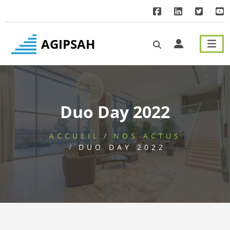
Menu principal
Contenu principal
Pied de page
AGIPSAH
Duo Day 2022
ACCUEIL
NOS ACTUS
DUO DAY 2022