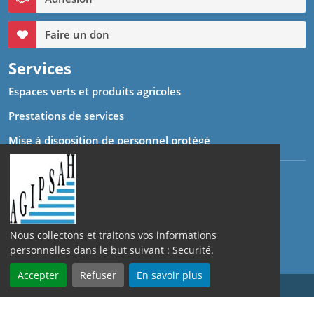
Partenaires / Liens utiles
Adhésion
Faire un don
Services
Espaces verts et produits agricoles
Prestations de services
Mise à disposition de personnel protégé
Nous collectons et traitons vos informations
Grâce à votre espace client nous suivons et traitons vos
personnelles dans le but suivant :
Securité
.
demandes en temps réel.
Accepter
Refuser
En savoir plus
Devis en ligne