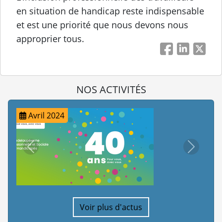
en situation de handicap reste indispensable
et est une priorité que nous devons nous
approprier tous.
Facebook
LinkedIn
Twitt
NOS ACTIVITÉS
Juillet 2023
précédent
suivant