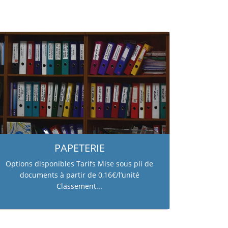
ent
PAPETERIE
Options disponibles Tarifs Mise sous pli de
documents à partir de 0,16€/l’unité
Classement...