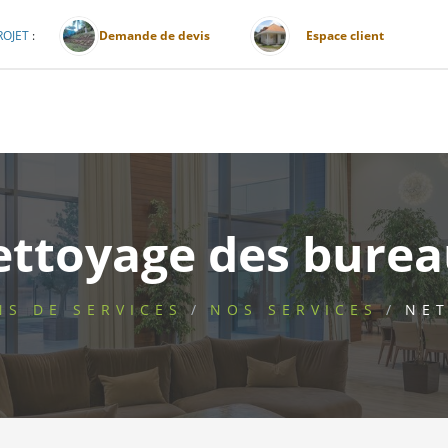
ROJET
:
Demande de devis
Espace client
ttoyage des bure
NS DE SERVICES
NOS SERVICES
NET