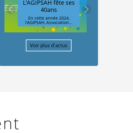
L’AGIPSAH fête ses
40ans
En cette année 2024,
BELLES
l’AGIPSAH, Association...
précédent
suivant
EVOLUTIONS 
CARRIERE A (
Ce mois de juillet de
voit une formidable
Voir plus d'actus