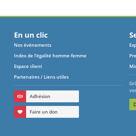
En un clic
S
Nos événements
Esp
Index de l’égalité homme-femme
Pre
Espace client
Mi
Partenaires / Liens utiles
Grâ
vo
Adhésion
D