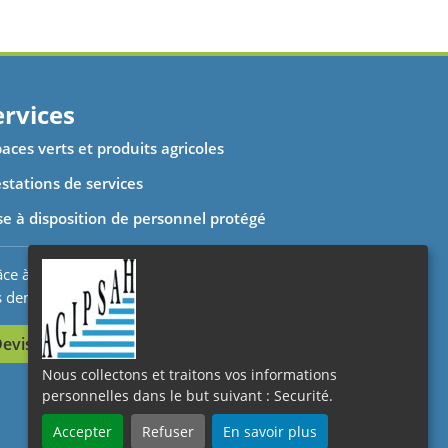
ervices
aces verts et produits agricoles
stations de services
se à disposition de personnel protégé
ce à votre espace client nous suivons et traitons
Nous collectons et traitons vos informations
s demandes en temps réel.
personnelles dans le but suivant :
Securité
.
evis en ligne
Accepter
Refuser
En savoir plus