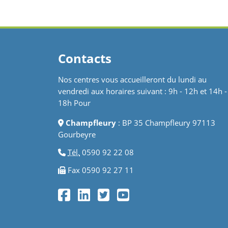
rouge Pin traité - 283,47€/m² 193,05€/m²...
Contacts
Nos centres vous accueilleront du lundi au
vendredi aux horaires suivant : 9h - 12h et 14h -
18h Pour
Champfleury
: BP 35 Champfleury 97113
Gourbeyre
Tél.
0590 92 22 08
Fax 0590 92 27 11